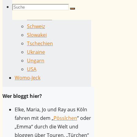
Niederlande
einfach
Suchen
Suche
Rumänien
Suche
zu
Schottland
schön
Schweiz
;-)
nach:
Slowakei
Tschechien
Einen
Ukraine
Tag
Ungarn
für
USA
eine
Womo-Jeck
Stadt
wie
Paris
Wer bloggt hier?
ist
Elke, Maria, Jo und Ray aus Köln
natürlich
fahren mit dem „
Pösslchen
“ oder
viel
„Emma“ durch die Welt und
zu
bloggen über Touren, „Türchen“