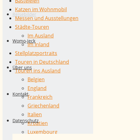
Basteleien
wir
Zum
Katzen im Wohnmobil
hier
Inhalt
Reisebilder
Messen und Ausstellungen
in
springen
Städte-Touren
einzelnen
Im Ausland
Galerien
Womo-Jeck
Im Inland
zusammengestellt.
Stellplatzportraits
Einige
Touren in Deutschland
davon
Über uns
Touren ins Ausland
sind
Belgien
schon
England
fast
Kontakt
Frankreich
„antik“,
Griechenland
aber
Italien
die
Datenschutz
Kroatien
Erinnerungen
Luxembourg
sind