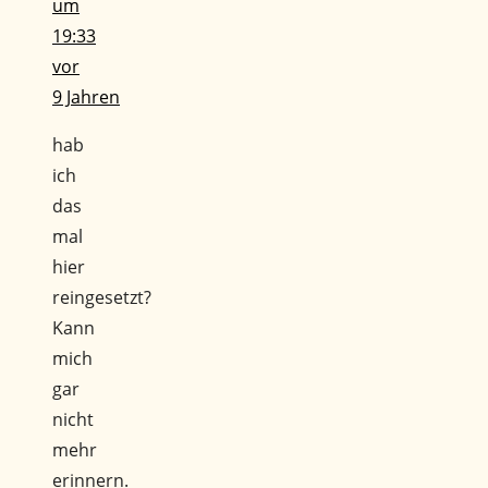
um
19:33
vor
9 Jahren
hab
ich
das
mal
hier
reingesetzt?
Kann
mich
gar
nicht
mehr
erinnern.