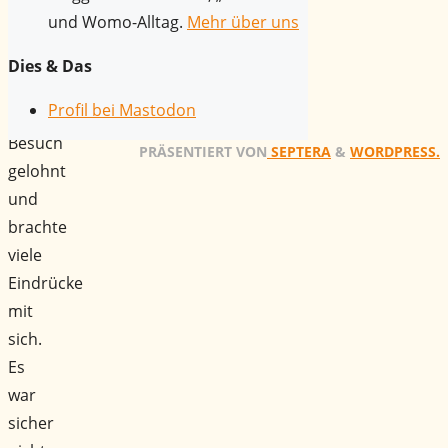
kurz.
und Womo-Alltag.
Mehr über uns
Trotzdem
hat
Dies & Das
sich
Profil bei Mastodon
der
Besuch
PRÄSENTIERT VON
SEPTERA
&
WORDPRESS.
gelohnt
und
brachte
viele
Eindrücke
mit
sich.
Es
war
sicher