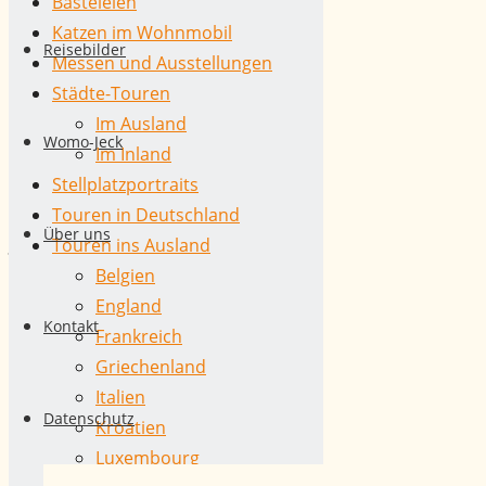
Basteleien
in
Zum
Katzen im Wohnmobil
Inhalt
Reisebilder
Messen und Ausstellungen
springen
die
Städte-Touren
Im Ausland
Womo-Jeck
Im Inland
Eifel
Stellplatzportraits
Touren in Deutschland
Über uns
–
Touren ins Ausland
Belgien
England
Wohnmobil-
Kontakt
Frankreich
Griechenland
„Wintercamping“
Italien
Datenschutz
Kroatien
Luxembourg
light