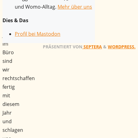
zwei
und Womo-Alltag.
Mehr über uns
Arbeitstagen
zwischen
Dies & Das
den
Profil bei Mastodon
Jahren
im
PRÄSENTIERT VON
SEPTERA
&
WORDPRESS.
Büro
sind
wir
rechtschaffen
fertig
mit
diesem
Jahr
und
schlagen