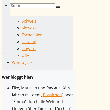
Niederlande
Suchen
Suche
Rumänien
Suche
Schottland
Elke
Schweiz
30.
nach:
Slowakei
Dezember
Tschechien
2012
Ukraine
1.
Ungarn
Juli
USA
2017
Womo-Jeck
Stellplatzportraits
/
Wer bloggt hier?
Touren
in
Elke, Maria, Jo und Ray aus Köln
Deutschland
fahren mit dem „
Pösslchen
“ oder
„Emma“ durch die Welt und
Nach
bloggen über Touren, „Türchen“