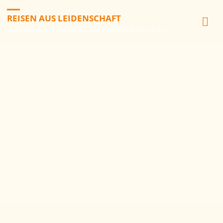
REISEN AUS LEIDENSCHAFT
Das Wohnmobil-Reiseblog mit Pösslchen, Emma & Co.