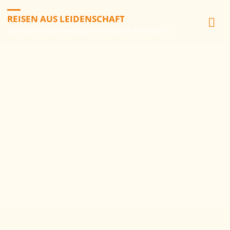
REISEN AUS LEIDENSCHAFT
Das Wohnmobil-Reiseblog mit Pösslchen, Emma & Co.