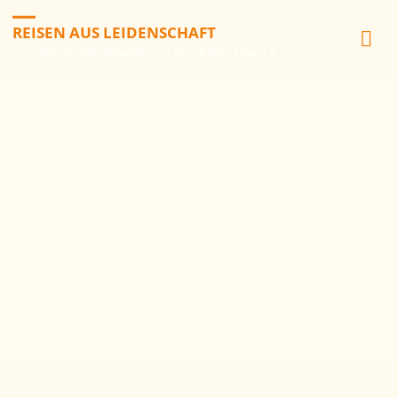
REISEN AUS LEIDENSCHAFT
Das Wohnmobil-Reiseblog mit Pösslchen, Emma & Co.