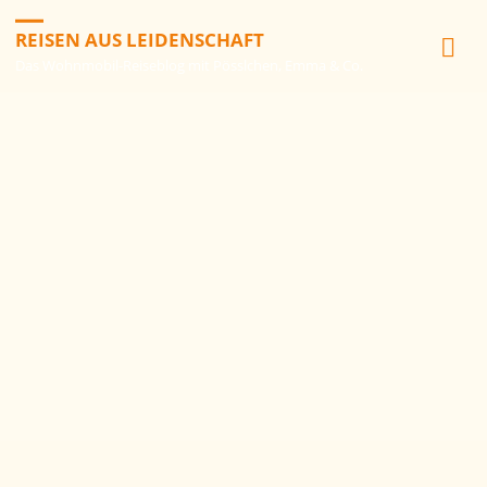
REISEN AUS LEIDENSCHAFT
Das Wohnmobil-Reiseblog mit Pösslchen, Emma & Co.